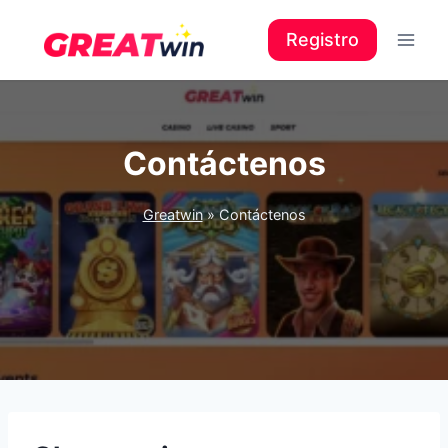
Saltar
al
Registro
contenido
Contáctenos
Greatwin
»
Contáctenos