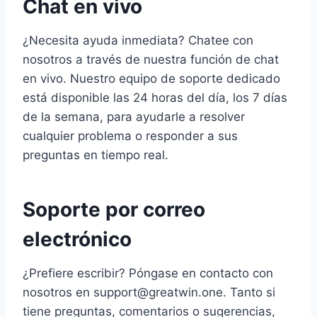
Chat en vivo
¿Necesita ayuda inmediata? Chatee con
nosotros a través de nuestra función de chat
en vivo. Nuestro equipo de soporte dedicado
está disponible las 24 horas del día, los 7 días
de la semana, para ayudarle a resolver
cualquier problema o responder a sus
preguntas en tiempo real.
Soporte por correo
electrónico
¿Prefiere escribir? Póngase en contacto con
nosotros en support@greatwin.one. Tanto si
tiene preguntas, comentarios o sugerencias,