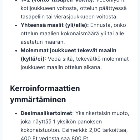
kotijoukkueen voitosta, ottelun päättyessä
tasapeliin tai vierasjoukkueen voitosta.
Yhteensä maalit (yli/alle):
Ennusta, onko
ottelun maalien kokonaismäärä yli tai alle
asetetun määrän.
Molemmat joukkueet tekevät maalin
(kyllä/ei)
: Vedä siitä, tekevätkö molemmat
joukkueet maalin ottelun aikana.
Kerroinformaattien
ymmärtäminen
Desimaalikertoimet
: Yksinkertaisin muoto,
joka näyttää 1 yksikön panoksen
kokonaistuoton. Esimerkki: 2,00 tarkoittaa,
400 Ft vedosta saa 800 Ft.