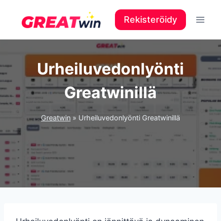
Siirry
sisältöön
Rekisteröidy
Urheiluvedonlyönti
Greatwinillä
Greatwin
»
Urheiluvedonlyönti Greatwinillä