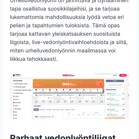
Urheiluvedonlyönti on jännittävä ja dynaaminen
tapa osallistua suosikkilajeihisi, ja se tarjoaa
lukemattomia mahdollisuuksia lyödä vetoa eri
pelien ja tapahtumien tuloksista. Tämä opas
tarjoaa kattavan yleiskatsauksen suosituista
liigoista, live-vedonlyöntivaihtoehdoista ja siitä,
miten urheiluvedonlyönnin maailmassa voi
liikkua tehokkaasti.
Parhaat vedonlyöntiliigat