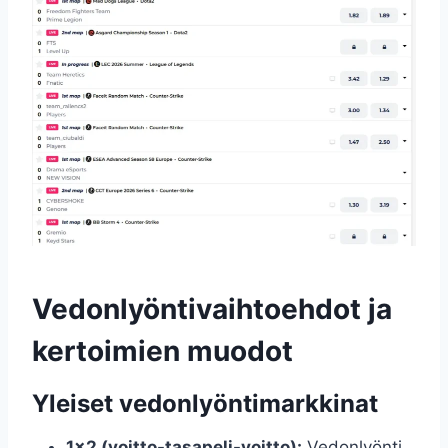
Vedonlyöntivaihtoehdot ja
kertoimien muodot
Yleiset vedonlyöntimarkkinat
1×2 (voitto-tasapeli-voitto):
Vedonlyönti