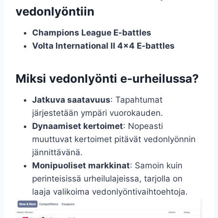
vedonlyöntiin
Champions League E-battles
Volta International II 4×4 E-battles
Miksi vedonlyönti e-urheilussa?
Jatkuva saatavuus
: Tapahtumat
järjestetään ympäri vuorokauden.
Dynaamiset kertoimet
: Nopeasti
muuttuvat kertoimet pitävät vedonlyönnin
jännittävänä.
Monipuoliset markkinat
: Samoin kuin
perinteisissä urheilulajeissa, tarjolla on
laaja valikoima vedonlyöntivaihtoehtoja.