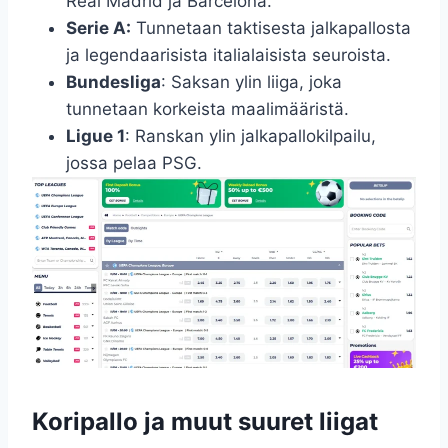
Real Madrid ja Barcelona.
Serie A:
Tunnetaan taktisesta jalkapallosta
ja legendaarisista italialaisista seuroista.
Bundesliga
: Saksan ylin liiga, joka
tunnetaan korkeista maalimääristä.
Ligue 1
: Ranskan ylin jalkapallokilpailu,
jossa pelaa PSG.
Koripallo ja muut suuret liigat