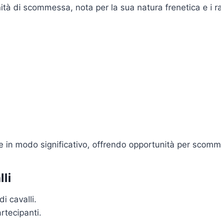
nità di scommessa, nota per la sua natura frenetica e i r
re in modo significativo, offrendo opportunità per scom
li
i cavalli.
rtecipanti.