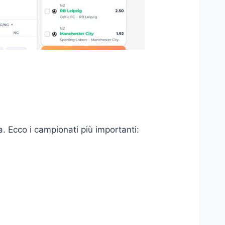
a. Ecco i campionati più importanti: