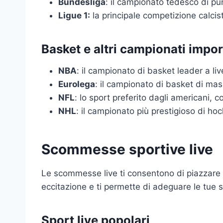
Bundesliga
: il campionato tedesco di pun
Ligue 1:
la principale competizione calcis
Basket e altri campionati impor
NBA
: il campionato di basket leader a l
Eurolega
: il campionato di basket di mas
NFL
: lo sport preferito dagli americani, 
NHL
: il campionato più prestigioso di ho
Scommesse sportive live
Le scommesse live ti consentono di piazzare
eccitazione e ti permette di adeguare le tue s
Sport live popolari