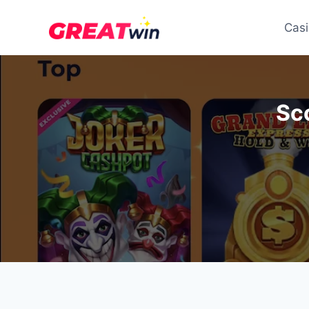
Salta
al
Casi
contenuto
Sc