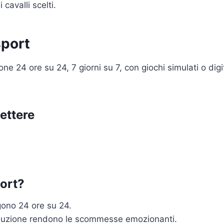
cavalli scelti.
sport
e 24 ore su 24, 7 giorni su 7, con giochi simulati o digi
ettere
ort?
lgono 24 ore su 24.
voluzione rendono le scommesse emozionanti.