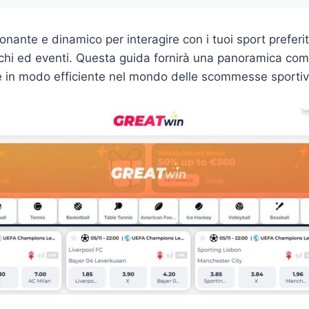
te e dinamico per interagire con i tuoi sport preferiti
iochi ed eventi. Questa guida fornirà una panoramica comp
e in modo efficiente nel mondo delle scommesse sportiv