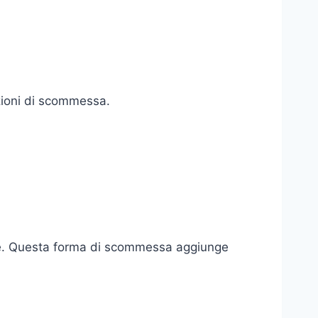
pzioni di scommessa.
ale. Questa forma di scommessa aggiunge