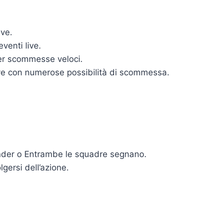
ive.
venti live.
 per scommesse veloci.
live con numerose possibilità di scommessa.
Under o Entrambe le squadre segnano.
gersi dell’azione.