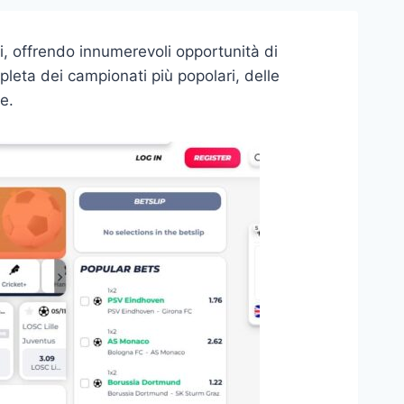
, offrendo innumerevoli opportunità di
leta dei campionati più popolari, delle
e.