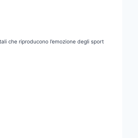
tali che riproducono l’emozione degli sport